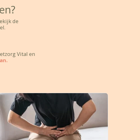
ten?
ekijk de
el.
etzorg Vital en
an.